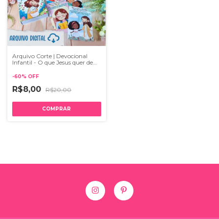
Arquivo Corte | Devocional
Infantil - O que Jesus quer de
mim?
-
60
%
OFF
R$8,00
R$20,00