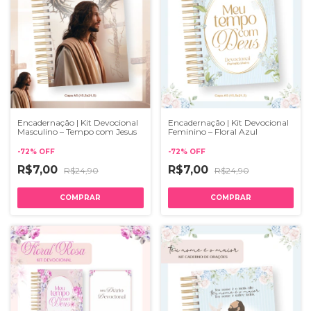
Encadernação | Kit Devocional
Encadernação | Kit Devocional
Masculino – Tempo com Jesus
Feminino – Floral Azul
-
72
%
OFF
-
72
%
OFF
R$7,00
R$7,00
R$24,90
R$24,90