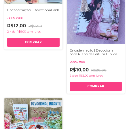
Encadernação | Devocional Kids
-
79
%
OFF
R$12,00
R$55,90
2
x
de
R$6,00
sem juros
Encadernação | Devocional
com Plano de Leitura Bíblica
Anual Coleção Donzelas do
Senhor 21 capas
-
50
%
OFF
R$10,00
R$20,00
2
x
de
R$5,00
sem juros