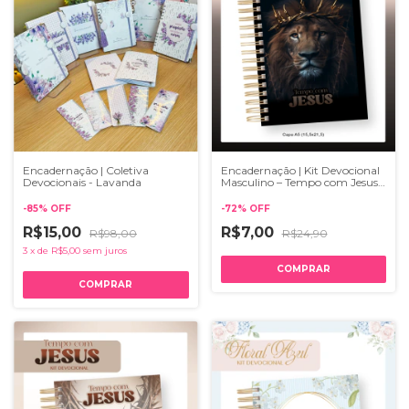
Encadernação | Kit Devocional
Encadernação | Coletiva
Masculino – Tempo com Jesus
Devocionais - Lavanda
2
-
72
%
OFF
-
85
%
OFF
R$7,00
R$15,00
R$24,90
R$98,00
3
x
de
R$5,00
sem juros