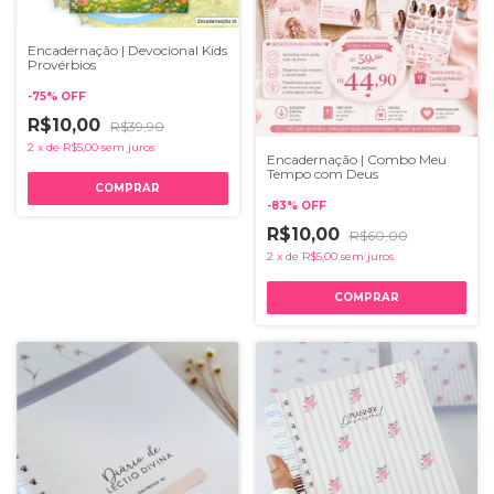
Encadernação | Devocional Kids
Provérbios
-
75
%
OFF
R$10,00
R$39,90
2
x
de
R$5,00
sem juros
Encadernação | Combo Meu
Tempo com Deus
-
83
%
OFF
R$10,00
R$60,00
2
x
de
R$5,00
sem juros