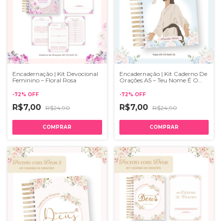
Encadernação | Kit Devocional
Encadernação | Kit Caderno De
Feminino – Floral Rosa
Orações A5 – Teu Nome É O
Maior
-
72
%
OFF
-
72
%
OFF
R$7,00
R$7,00
R$24,90
R$24,90