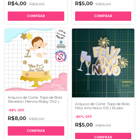
R$4,00
R$5,00
R$25,00
R$25,00
Arquivo de Corte: Topo de Bolo
Réveillon Menino Baby 092 |
Arquivo de Corte: Topo de Bolo
Studio
Feliz Ano Novo 012 | Studio
-
68
%
OFF
-
80
%
OFF
R$8,00
R$25,00
R$5,00
R$25,00