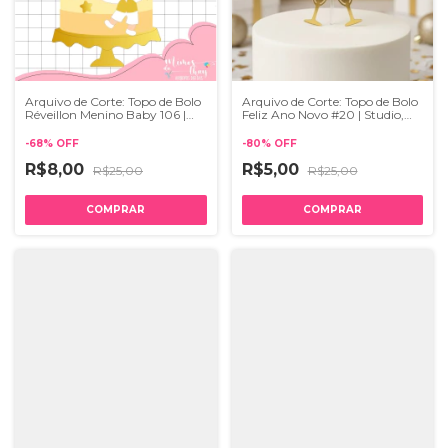
Arquivo de Corte: Topo de Bolo
Arquivo de Corte: Topo de Bolo
Réveillon Menino Baby 106 |
Feliz Ano Novo #20 | Studio,
Studio
PDF e SVG
-
68
%
OFF
-
80
%
OFF
R$8,00
R$5,00
R$25,00
R$25,00