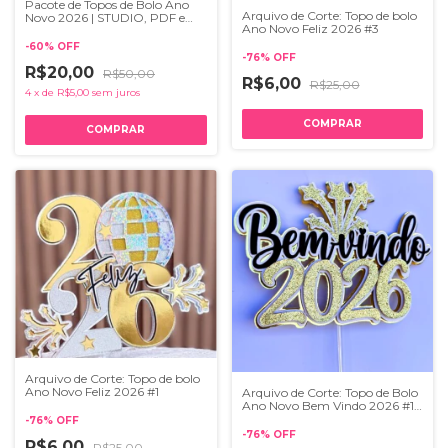
Pacote de Topos de Bolo Ano
Arquivo de Corte: Topo de bolo
Novo 2026 | STUDIO, PDF e
Ano Novo Feliz 2026 #3
SVG
-
60
%
OFF
-
76
%
OFF
R$20,00
R$50,00
R$6,00
R$25,00
4
x
de
R$5,00
sem juros
Arquivo de Corte: Topo de bolo
Ano Novo Feliz 2026 #1
Arquivo de Corte: Topo de Bolo
Ano Novo Bem Vindo 2026 #17
| Studio, PDF e SVG
-
76
%
OFF
-
76
%
OFF
R$6,00
R$25,00