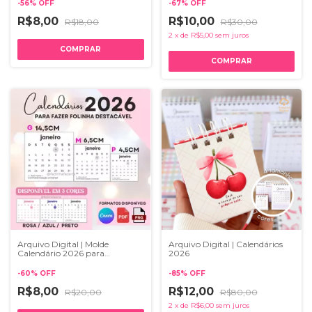
-
56
%
OFF
-
67
%
OFF
R$8,00
R$10,00
R$18,00
R$30,00
2
x
de
R$5,00
sem juros
Arquivo Digital | Molde
Arquivo Digital | Calendários
Calendário 2026 para
2026
Blocagem
-
60
%
OFF
-
85
%
OFF
R$8,00
R$12,00
R$20,00
R$80,00
2
x
de
R$6,00
sem juros