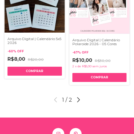
Arquivo Digital | Calendário 5x5
Arquivo Digital | Calendário
2026
Polaroide 2026 - 05 Cores
-
60
%
OFF
-
67
%
OFF
R$8,00
R$20,00
R$10,00
R$30,00
2
x
de
R$5,00
sem juros
1
/
2