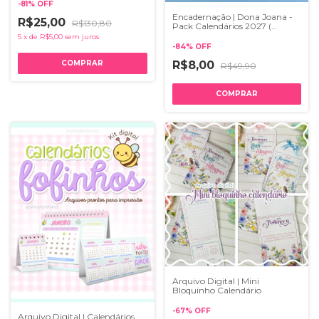
-
81
%
OFF
Encadernação | Dona Joana -
R$25,00
R$130,80
Pack Calendários 2027 (
português e español)
5
x
de
R$5,00
sem juros
-
84
%
OFF
R$8,00
R$49,90
Arquivo Digital | Mini
Bloquinho Calendário
-
67
%
OFF
Arquivo Digital | Calendários