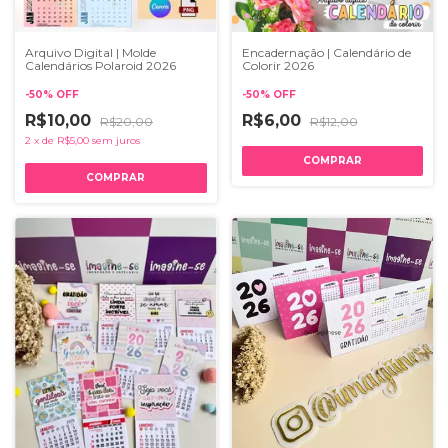
Arquivo Digital | Molde
Encadernação | Calendário de
Calendários Polaroid 2026
Colorir 2026
-
50
%
OFF
-
50
%
OFF
R$10,00
R$6,00
R$20,00
R$12,00
2
x
de
R$5,00
sem juros