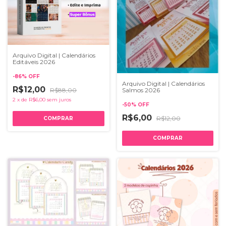
Arquivo Digital | Calendários
Editáveis 2026
-
86
%
OFF
Arquivo Digital | Calendários
R$12,00
Salmos 2026
R$88,00
2
x
de
R$6,00
sem juros
-
50
%
OFF
R$6,00
R$12,00