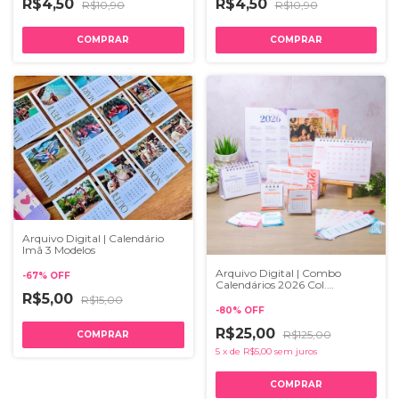
R$4,50
R$4,50
R$10,90
R$10,90
Arquivo Digital | Calendário
Imã 3 Modelos
Arquivo Digital | Combo
-
67
%
OFF
Calendários 2026 Col.
Vagalume
R$5,00
R$15,00
-
80
%
OFF
R$25,00
R$125,00
5
x
de
R$5,00
sem juros