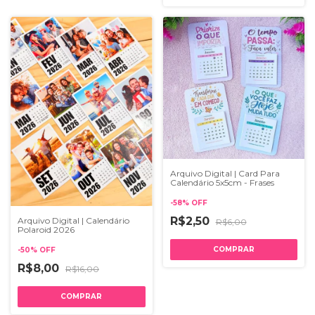
Arquivo Digital | Card Para
Calendário 5x5cm - Frases
-
58
%
OFF
R$2,50
Arquivo Digital | Calendário
R$6,00
Polaroid 2026
-
50
%
OFF
R$8,00
R$16,00