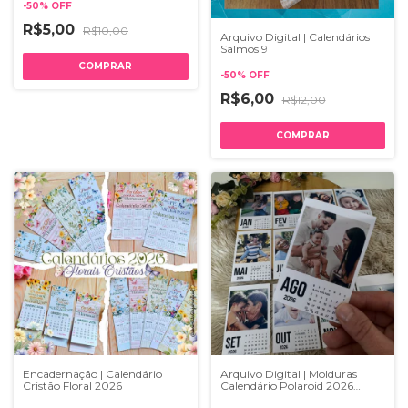
-
50
%
OFF
R$5,00
R$10,00
Arquivo Digital | Calendários
Salmos 91
-
50
%
OFF
R$6,00
R$12,00
Encadernação | Calendário
Arquivo Digital | Molduras
Cristão Floral 2026
Calendário Polaroid 2026
(Português, English, Español)