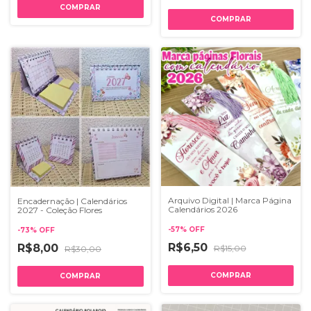
Arquivo Digital | Marca Página
Encadernação | Calendários
Calendários 2026
2027 - Coleção Flores
-
57
%
OFF
-
73
%
OFF
R$6,50
R$8,00
R$15,00
R$30,00