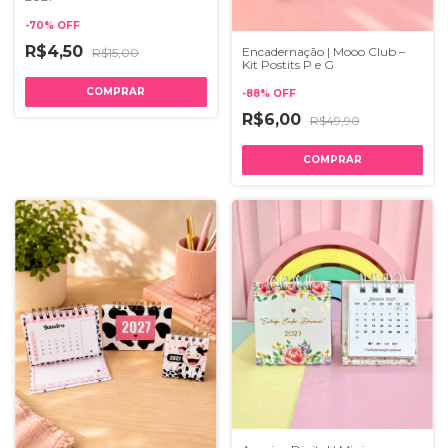
-
70
%
OFF
R$4,50
Encadernação | Mooo Club –
R$15,00
Kit Postits P e G
-
88
%
OFF
R$6,00
R$49,90