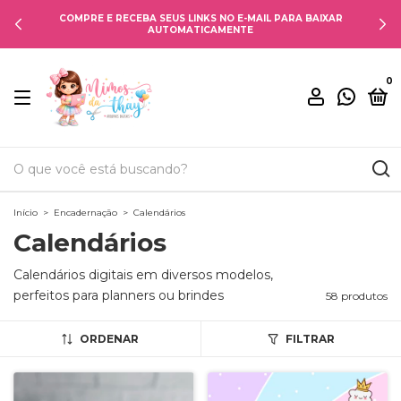
USE O CUPOM MIMOS10 E TENHA 10% DE DESCONTO NA
PRIMEIRA COMPRA
0
Início
>
Encadernação
>
Calendários
Calendários
Calendários digitais em diversos modelos,
perfeitos para planners ou brindes
58 produtos
ORDENAR
FILTRAR