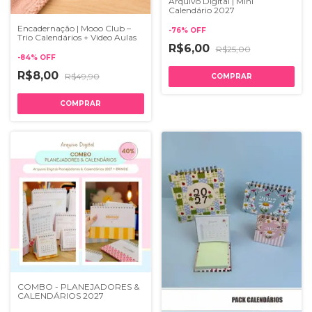
Arquivo Digital | Mini
Calendário 2027
Encadernação | Mooo Club –
-
76
%
OFF
Trio Calendários + Video Aulas
R$6,00
R$25,00
-
84
%
OFF
R$8,00
R$49,90
COMBO - PLANEJADORES &
CALENDÁRIOS 2027