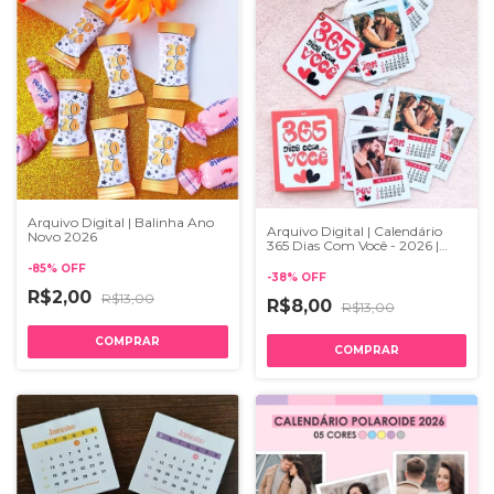
Arquivo Digital | Balinha Ano
Arquivo Digital | Calendário
Novo 2026
365 Dias Com Você - 2026 |
Link Canva
-
85
%
OFF
-
38
%
OFF
R$2,00
R$13,00
R$8,00
R$13,00