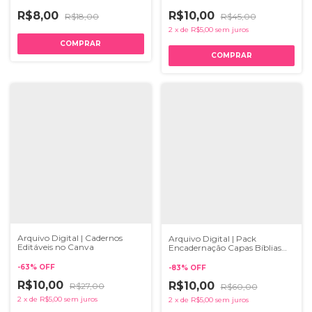
R$8,00
R$10,00
R$18,00
R$45,00
2
x
de
R$5,00
sem juros
Arquivo Digital | Cadernos
Arquivo Digital | Pack
Editáveis no Canva
Encadernação Capas Bíblias
Femininas
-
63
%
OFF
-
83
%
OFF
R$10,00
R$10,00
R$27,00
R$60,00
2
x
de
R$5,00
sem juros
2
x
de
R$5,00
sem juros