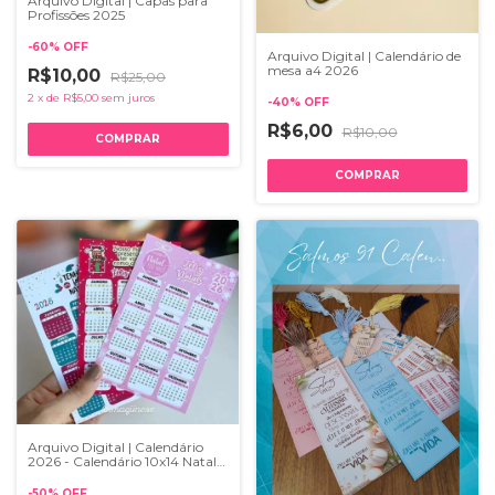
Arquivo Digital | Capas para
Profissões 2025
-
60
%
OFF
Arquivo Digital | Calendário de
mesa a4 2026
R$10,00
R$25,00
2
x
de
R$5,00
sem juros
-
40
%
OFF
R$6,00
R$10,00
Arquivo Digital | Calendário
2026 - Calendário 10x14 Natal |
PDF
-
50
%
OFF