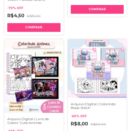
-
70
%
OFF
R$4,50
R$15,00
Arquivo Digital | Colorindo
Book Stitch
-
60
%
OFF
Arquivo Digital | Livro de
Colorir Cute Animes
R$8,00
R$20,00