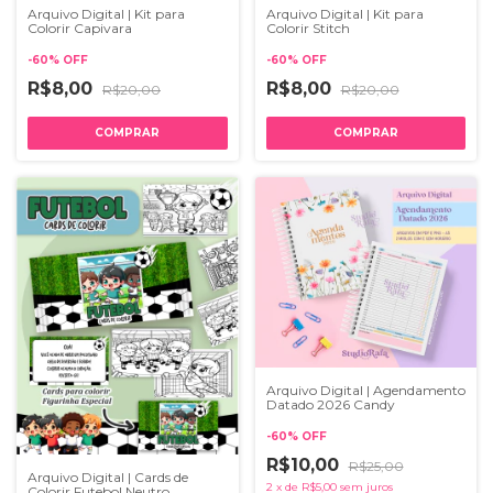
Arquivo Digital | Kit para
Arquivo Digital | Kit para
Colorir Capivara
Colorir Stitch
-
60
%
OFF
-
60
%
OFF
R$8,00
R$8,00
R$20,00
R$20,00
Arquivo Digital | Agendamento
Datado 2026 Candy
-
60
%
OFF
R$10,00
R$25,00
Arquivo Digital | Cards de
2
x
de
R$5,00
sem juros
Colorir Futebol Neutro