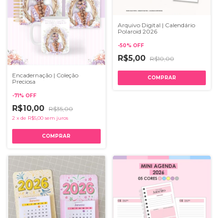
Arquivo Digital | Calendário
Polaroid 2026
-
50
%
OFF
R$5,00
R$10,00
Encadernação | Coleção
Preciosa
-
71
%
OFF
R$10,00
R$35,00
2
x
de
R$5,00
sem juros