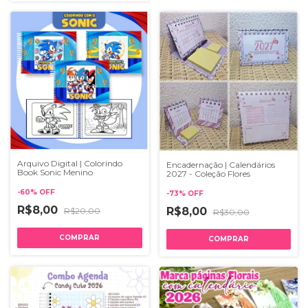
Arquivo Digital | Colorindo
Encadernação | Calendários
Book Sonic Menino
2027 - Coleção Flores
-
60
%
OFF
-
73
%
OFF
R$8,00
R$8,00
R$20,00
R$30,00