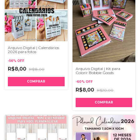
Arquivo Digital | Calendários
2026 para fotos
-
56
%
OFF
R$8,00
Arquivo Digital | Kit para
R$18,00
Colorir Bobbie Goods
-
60
%
OFF
R$8,00
R$20,00