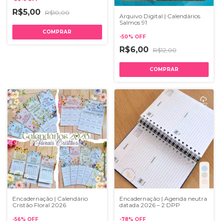
R$5,00
R$10,00
Arquivo Digital | Calendários
Salmos 91
-
50
%
OFF
R$6,00
R$12,00
Encadernação | Calendário
Encadernação | Agenda neutra
Cristão Floral 2026
datada 2026 – 2 DPP
-
56
%
OFF
-
78
%
OFF