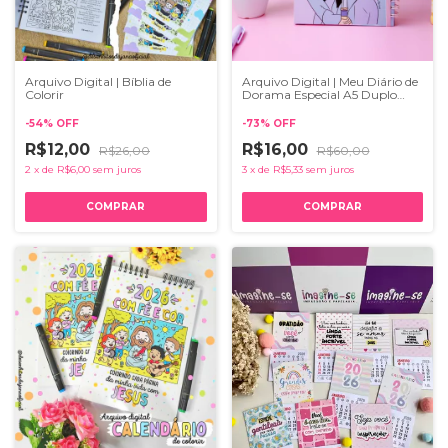
Arquivo Digital | Bíblia de
Arquivo Digital | Meu Diário de
Colorir
Dorama Especial A5 Duplo
Dorameira
-
54
%
OFF
-
73
%
OFF
R$12,00
R$16,00
R$26,00
R$60,00
2
x
de
R$6,00
sem juros
3
x
de
R$5,33
sem juros