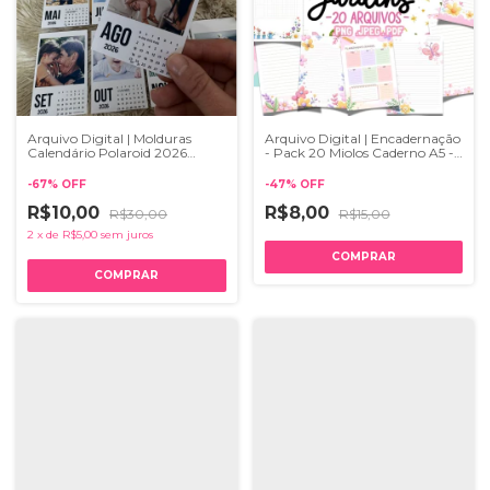
Arquivo Digital | Molduras
Arquivo Digital | Encadernação
Calendário Polaroid 2026
- Pack 20 Miolos Caderno A5 -
(Português, English, Español)
Jardins
-
67
%
OFF
-
47
%
OFF
R$10,00
R$8,00
R$30,00
R$15,00
2
x
de
R$5,00
sem juros