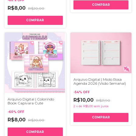
-
60
%
OFF
R$8,00
R$20,00
Arquivo Digital | Miolo Rosa
Agenda 2026 (Visão Semanal)
-
54
%
OFF
Arquivo Digital | Colorindo
R$10,00
R$21,90
Book Capivara Cute
2
x
de
R$5,00
sem juros
-
60
%
OFF
R$8,00
R$20,00