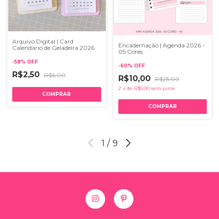
Arquivo Digital | Card
Encadernação | Agenda 2026 -
Calendário de Geladeira 2026
05 Cores
-
58
%
OFF
-
60
%
OFF
R$2,50
R$6,00
R$10,00
R$25,00
2
x
de
R$5,00
sem juros
1
/
9