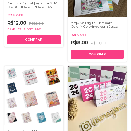
Arquivo Digital | Agenda SEM
DATA - 1DPP + 2DPP - A5
-
52
%
OFF
R$12,00
Arquivo Digital | Kit para
R$25,00
Colorir Colorindo com Jesus
2
x
de
R$6,00
sem juros
-
60
%
OFF
R$8,00
R$20,00