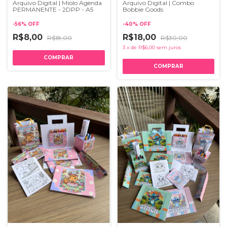
Arquivo Digital | Miolo Agenda
Arquivo Digital | Combo
PERMANENTE - 2DPP - A5
Bobbie Goods
-
56
%
OFF
-
40
%
OFF
R$8,00
R$18,00
R$18,00
R$30,00
3
x
de
R$6,00
sem juros