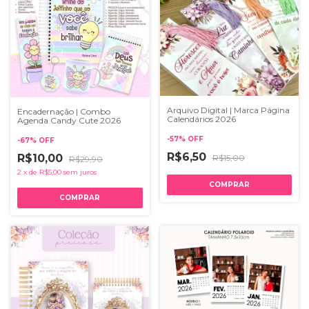
Arquivo Digital | Marca Página
Encadernação | Combo
Calendários 2026
Agenda Candy Cute 2026
-
57
%
OFF
-
67
%
OFF
R$6,50
R$10,00
R$15,00
R$29,90
2
x
de
R$5,00
sem juros