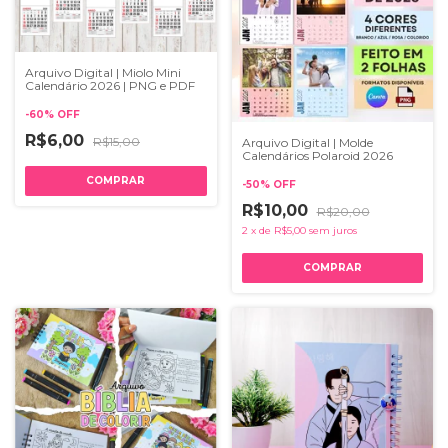
Arquivo Digital | Miolo Mini
Calendário 2026 | PNG e PDF
-
60
%
OFF
R$6,00
R$15,00
Arquivo Digital | Molde
Calendários Polaroid 2026
-
50
%
OFF
R$10,00
R$20,00
2
x
de
R$5,00
sem juros