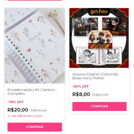
Arquivo Digital | Colorindo
Book Harry Potter
-
60
%
OFF
Encadernação | Kit Católico -
Completo
R$8,00
R$20,00
-
78
%
OFF
R$20,00
R$90,00
4
x
de
R$5,00
sem juros