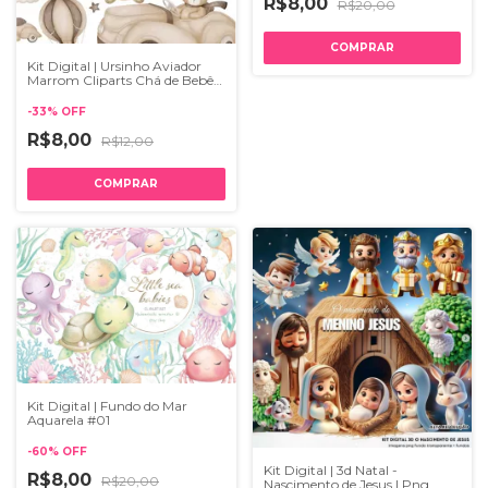
R$8,00
R$20,00
Kit Digital | Ursinho Aviador
Marrom Cliparts Chá de Bebê |
PNG
-
33
%
OFF
R$8,00
R$12,00
Kit Digital | Fundo do Mar
Aquarela #01
-
60
%
OFF
Kit Digital | 3d Natal -
R$8,00
R$20,00
Nascimento de Jesus | Png