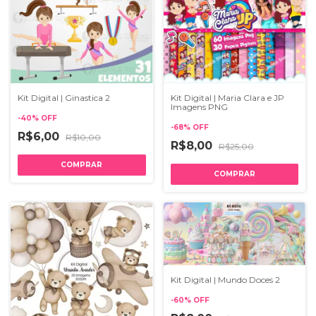
Kit Digital | Ginastica 2
Kit Digital | Maria Clara e JP
Imagens PNG
-
40
%
OFF
-
68
%
OFF
R$6,00
R$10,00
R$8,00
R$25,00
Kit Digital | Mundo Doces 2
-
60
%
OFF