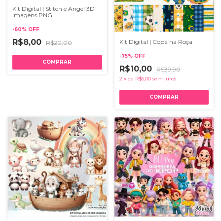
Kit Digital | Stitch e Angel 3D
Imagens PNG
-
60
%
OFF
R$8,00
Kit Digital | Copa na Roça
R$20,00
-
75
%
OFF
R$10,00
R$39,90
2
x
de
R$5,00
sem juros