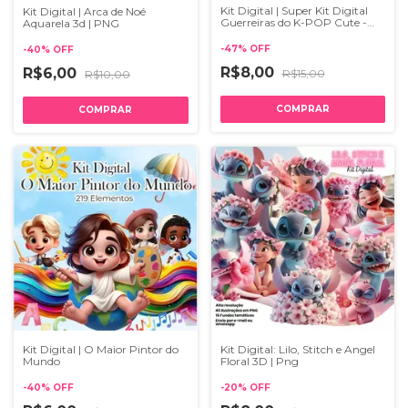
Kit Digital | Super Kit Digital
Kit Digital | Arca de Noé
Guerreiras do K-POP Cute -
Aquarela 3d | PNG
Imagens PNG e Fundos
-
47
%
OFF
-
40
%
OFF
R$8,00
R$6,00
R$15,00
R$10,00
Kit Digital | O Maior Pintor do
Kit Digital: Lilo, Stitch e Angel
Mundo
Floral 3D | Png
-
40
%
OFF
-
20
%
OFF