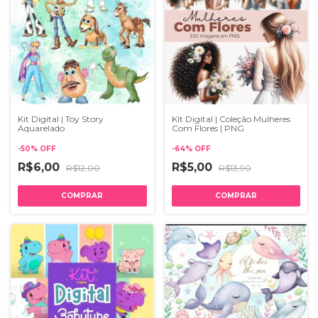
Kit Digital | Toy Story
Kit Digital | Coleção Mulheres
Aquarelado
Com Flores | PNG
-
50
%
OFF
-
64
%
OFF
R$6,00
R$5,00
R$12,00
R$13,90