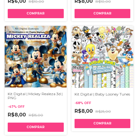
R$6,00
R$8,00
R$10,00
R$10,00
Kit Digital | Mickey Realeza 3d |
Kit Digital | Baby Looney Tunes
PNG
-
68
%
OFF
-
47
%
OFF
R$8,00
R$25,00
R$8,00
R$15,00