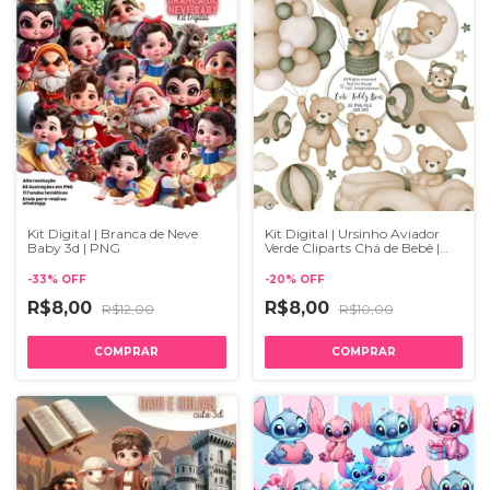
Kit Digital | Branca de Neve
Kit Digital | Ursinho Aviador
Baby 3d | PNG
Verde Cliparts Chá de Bebê |
PNG
-
33
%
OFF
-
20
%
OFF
R$8,00
R$8,00
R$12,00
R$10,00