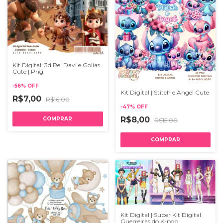
Kit Digital: 3d Rei Davi e Golias
Cute | Png
-
56
%
OFF
Kit Digital | Stitch e Angel Cute
R$7,00
R$16,00
-
47
%
OFF
R$8,00
R$15,00
Kit Digital | Super Kit Digital
Guerreiras do K-pop