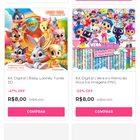
Kit Digital | Baby Looney Tunes
Kit Digital | Vera e o Reino do
3D
Arco Íris Imagens PNG
-
47
%
OFF
-
20
%
OFF
R$8,00
R$8,00
R$15,00
R$10,00