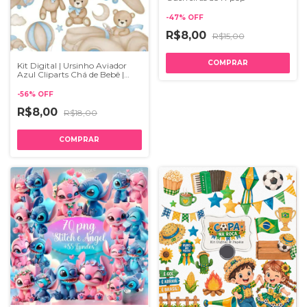
-
47
%
OFF
R$8,00
R$15,00
Kit Digital | Ursinho Aviador
Azul Cliparts Chá de Bebê |
PNG
-
56
%
OFF
R$8,00
R$18,00