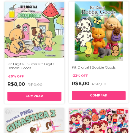
Kit Digital | Super Kit Digital
Kit Digital | Bobbie Goods
Bobbie Goods
-
33
%
OFF
-
20
%
OFF
R$8,00
R$8,00
R$12,00
R$10,00