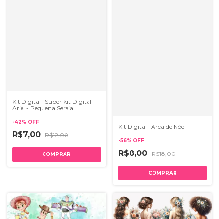
Kit Digital | Super Kit Digital
Ariel - Pequena Sereia
-
42
%
OFF
Kit Digital | Arca de Nóe
R$7,00
R$12,00
-
56
%
OFF
R$8,00
R$18,00