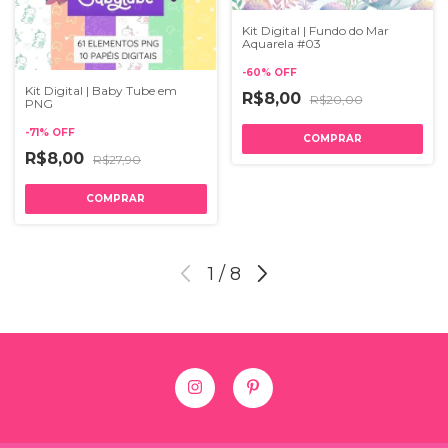
Kit Digital | Fundo do Mar
Aquarela #03
-
60
%
OFF
Kit Digital | Baby Tube em
R$8,00
R$20,00
PNG
-
71
%
OFF
R$8,00
R$27,90
1
/
8