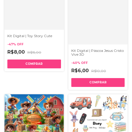
Kit Digital | Toy Story Cute
-
47
%
OFF
Kit Digital | Páscoa Jesus Cristo
R$8,00
R$15,00
Vive 3D
-
40
%
OFF
R$6,00
R$10,00