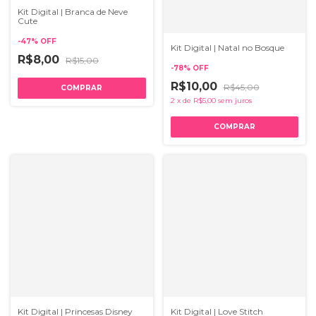
Kit Digital | Branca de Neve
Cute
-
47
%
OFF
Kit Digital | Natal no Bosque
R$8,00
R$15,00
-
78
%
OFF
R$10,00
R$45,00
2
x
de
R$5,00
sem juros
Kit Digital | Princesas Disney
Kit Digital | Love Stitch