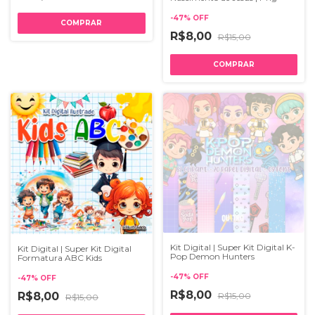
-
47
%
OFF
R$8,00
R$15,00
Kit Digital | Super Kit Digital K-
Kit Digital | Super Kit Digital
Pop Demon Hunters
Formatura ABC Kids
-
47
%
OFF
-
47
%
OFF
R$8,00
R$8,00
R$15,00
R$15,00