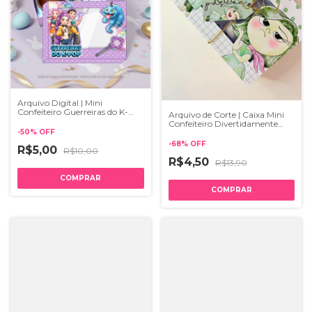
Arquivo Digital | Mini
Confeiteiro Guerreiras do K-
Arquivo de Corte | Caixa Mini
Pop | Studio e PDF
Confeiteiro Divertidamente
Nojinho
-
50
%
OFF
-
68
%
OFF
R$5,00
R$10,00
R$4,50
R$13,90