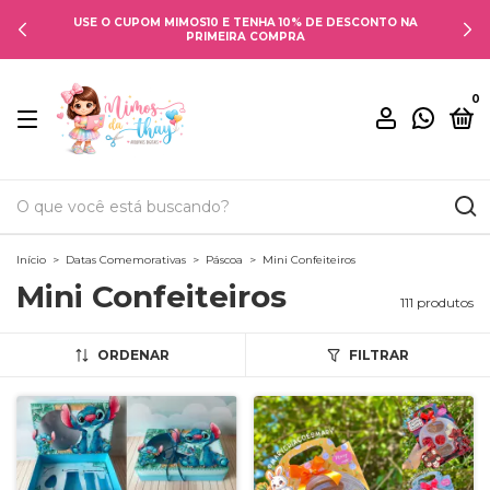
USE O CUPOM MIMOS10 E TENHA 10% DE DESCONTO NA
PRIMEIRA COMPRA
0
Início
>
Datas Comemorativas
>
Páscoa
>
Mini Confeiteiros
Mini Confeiteiros
111 produtos
ORDENAR
FILTRAR