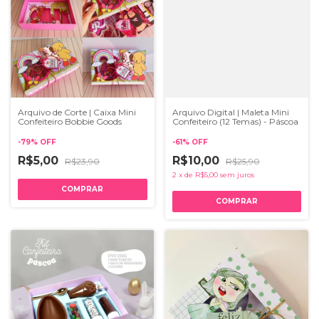
Arquivo de Corte | Caixa Mini
Arquivo Digital | Maleta Mini
Confeiteiro Bobbie Goods
Confeiteiro (12 Temas) - Páscoa
-
79
%
OFF
-
61
%
OFF
R$5,00
R$10,00
R$23,90
R$25,90
2
x
de
R$5,00
sem juros