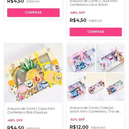
R$4,50
Arquivo de Corte | Caixa Mini
R$13,90
Confeiteiro Lilo e Stitch
-
68
%
OFF
R$4,50
R$13,90
Arquivo de Corte | Coleção
Arquivo de Corte | Caixa Mini
Stitch Mini Confeiteiro, Trio de
Confeiteiro Bob Esponja
Ovos e Caixa Kit Kat | Studio e
Pdf
-
52
%
OFF
-
68
%
OFF
R$12,00
R$25,00
R$4,50
R$13,90