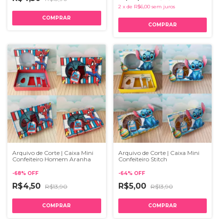
2
x
de
R$6,00
sem juros
Arquivo de Corte | Caixa Mini
Arquivo de Corte | Caixa Mini
Confeiteiro Homem Aranha
Confeiteiro Stitch
-
68
%
OFF
-
64
%
OFF
R$4,50
R$5,00
R$13,90
R$13,90