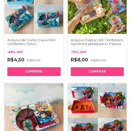
Arquivo de Corte | Caixa Mini
Arquivo Digital | Kit Confeiteiro
Confeiteiro Stitch
Sacolinha petisqueira | Páscoa
-
68
%
OFF
-
73
%
OFF
R$4,50
R$8,00
R$13,90
R$30,00