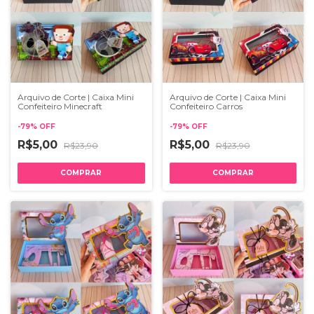
Arquivo de Corte | Caixa Mini
Arquivo de Corte | Caixa Mini
Confeiteiro Minecraft
Confeiteiro Carros
-
79
%
OFF
-
79
%
OFF
R$5,00
R$5,00
R$23,90
R$23,90