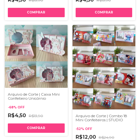
R$13,90
R$13,90
Arquivo de Corte | Caixa Mini
Confeiteiro Unicórnio
-
68
%
OFF
R$4,50
R$13,90
Arquivo de Corte | Combo 18
Mini Confeiteiros | STUDIO
-
52
%
OFF
R$12,00
R$24,90