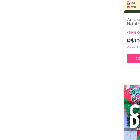
Arquiv
Natali
-
80
%
O
R$10
2
x
de
R