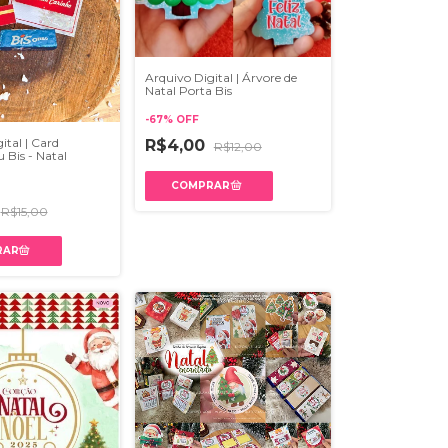
Arquivo Digital | Árvore de
Natal Porta Bis
-
67
%
OFF
ital | Card
R$4,00
R$12,00
Bis - Natal
R$15,00