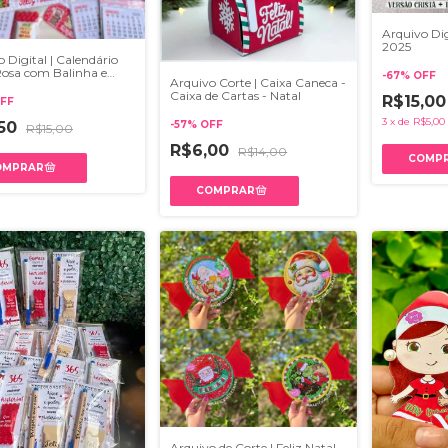
Arquivo Digi
2025
 Digital | Calendário
Rosa com Balinha e
-
67
%
OFF
Arquivo Corte | Caixa Caneca -
 - NATAL
Caixa de Cartas - Natal
R$15,0
FF
3
x
de
R$5,00
,50
-
57
%
OFF
R$15,00
R$6,00
R$14,00
Arquivo de Corte | Feliz Natal