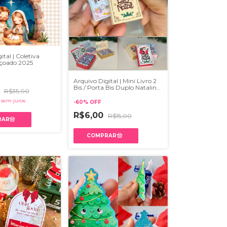
tal | Coletiva
çoado 2025
Arquivo Digital | Mini Livro 2
Bis / Porta Bis Duplo Natalino
0
R$35,00
| Studio e PDF
sem juros
-
60
%
OFF
R$6,00
R$15,00