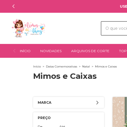
USE
INÍCIO
NOVIDADES
ARQUIVOS DE CORTE
TOP
Início
>
Datas Comemorativas
>
Natal
>
Mimos e Caixas
Mimos e Caixas
MARCA
PREÇO
De
Até