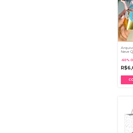
Arquivo
Neve Q
Studio
-
60
%
O
R$6