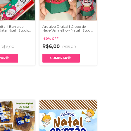
ital | Barra de
Arquivo Digital | Globo de
atal Noel | Studio e
Neve Vermelho - Natal | Studio
e PDF
-
60
%
OFF
R$6,00
R$15,00
R$15,00