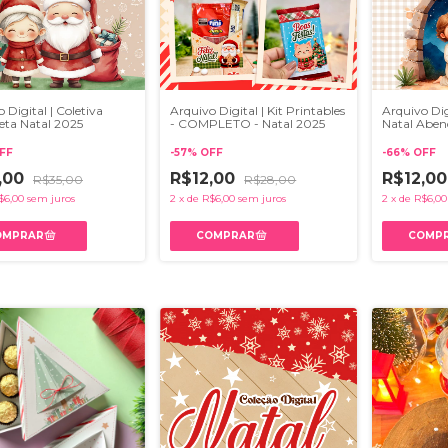
 Digital | Coletiva
Arquivo Digital | Kit Printables
Arquivo Digi
ta Natal 2025
- COMPLETO - Natal 2025
Natal Aben
FF
-
57
%
OFF
-
66
%
OFF
,00
R$12,00
R$12,0
R$35,00
R$28,00
$6,00
sem juros
2
x
de
R$6,00
sem juros
2
x
de
R$6,00