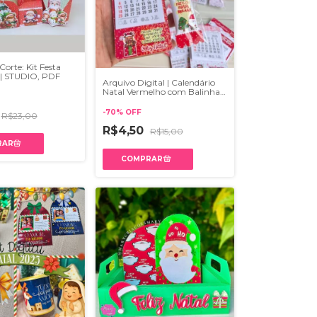
Corte: Kit Festa
 | STUDIO, PDF
Arquivo Digital | Calendário
Natal Vermelho com Balinha e
Lapela - NATAL
-
70
%
OFF
R$23,00
R$4,50
R$15,00