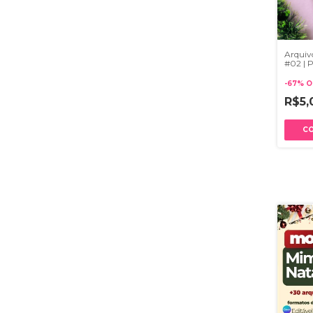
Arquivo
#02 | 
-
67
%
O
R$5