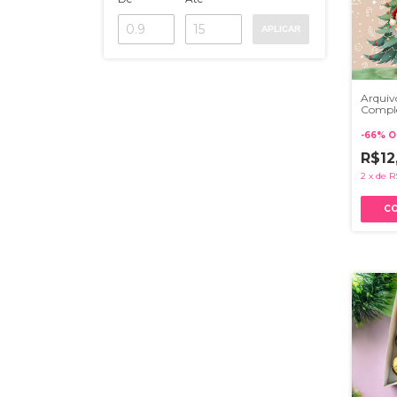
APLICAR
Arquivo
Comple
-
66
%
O
R$12
2
x
de
R