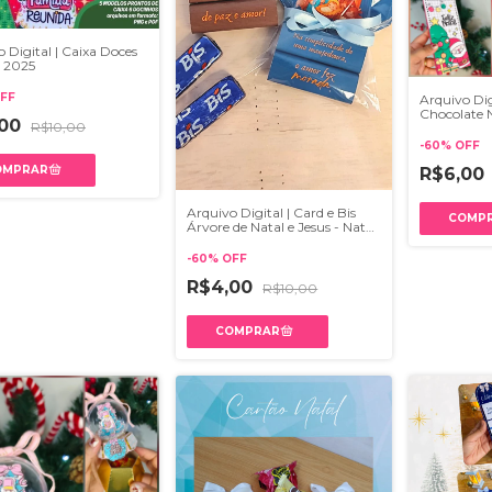
 Digital | Caixa Doces
 2025
FF
Arquivo Dig
Chocolate N
,00
R$10,00
PDF
-
60
%
OFF
R$6,00
Arquivo Digital | Card e Bis
Árvore de Natal e Jesus - Natal
2025
-
60
%
OFF
R$4,00
R$10,00