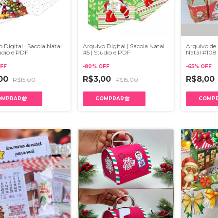
 Digital | Sacola Natal
Arquivo Digital | Sacola Natal
Arquivo de 
udio e PDF
#5 | Studio e PDF
Natal #108
FF
-
80
%
OFF
-
65
%
OFF
,00
R$3,00
R$8,00
R$15,00
R$15,00