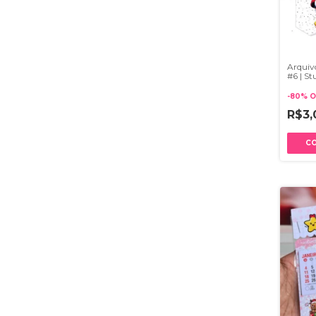
Arquivo
#6 | St
-
80
%
O
R$3