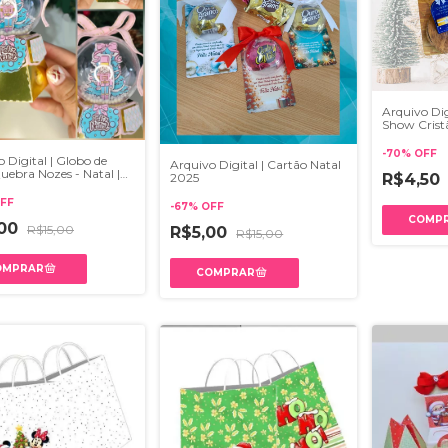
Arquivo Dig
Show Crist
-
70
%
OFF
 Digital | Globo de
Arquivo Digital | Cartão Natal
uebra Nozes - Natal |
2025
R$4,50
 e PDF
FF
-
67
%
OFF
,00
R$15,00
R$5,00
R$15,00