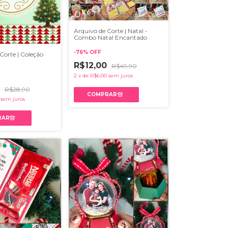
Arquivo de Corte | Natal -
Combo Natal Encantado
-
76
%
OFF
Corte | Coleção
R$12,00
R$49,90
2
x
de
R$6,00
sem juros
0
R$28,90
sem juros