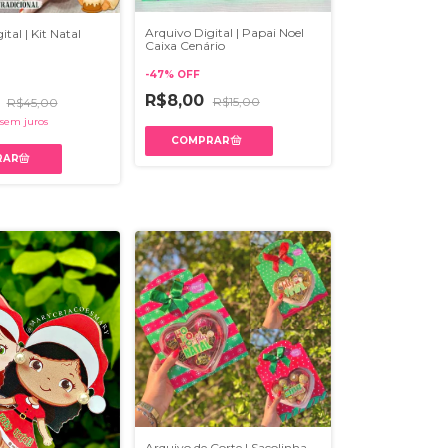
Arquivo Digital | Papai Noel
tal | Kit Natal
Caixa Cenário
-
47
%
OFF
R$8,00
0
R$15,00
R$45,00
sem juros
Arquivo de Corte | Sacolinha