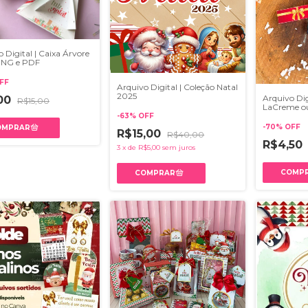
 Digital | Caixa Árvore
PNG e PDF
FF
Arquivo Digital | Coleção Natal
2025
Arquivo Dig
,00
R$15,00
LaCreme ou 
-
63
%
OFF
-
70
%
OFF
R$15,00
R$40,00
R$4,50
3
x
de
R$5,00
sem juros