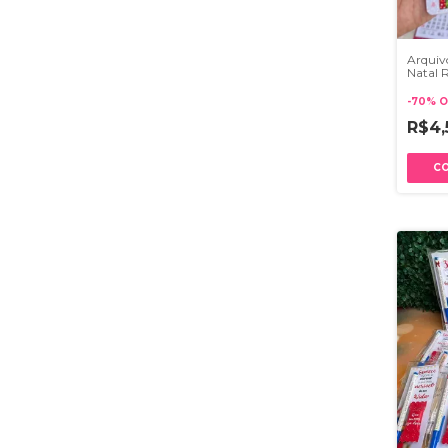
Arquivo
Natal 
Lapela
-
70
%
O
R$4