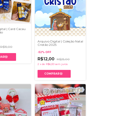
ital | Card Cacau
ão
Arquivo Digital | Coleção Natal
Cristão 2025
R$15,00
-
52
%
OFF
R$12,00
R$25,00
2
x
de
R$6,00
sem juros