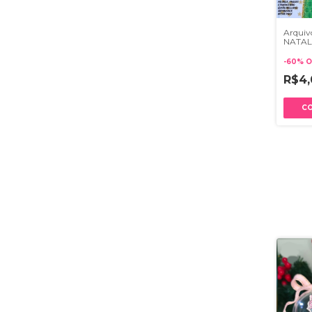
Arquivo
NATAL
-
60
%
O
R$4