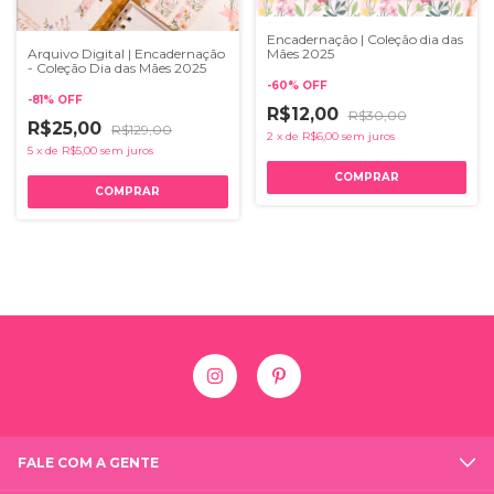
Encadernação | Coleção dia das
Mães 2025
Arquivo Digital | Encadernação
- Coleção Dia das Mães 2025
-
60
%
OFF
-
81
%
OFF
R$12,00
R$30,00
R$25,00
R$129,00
2
x
de
R$6,00
sem juros
5
x
de
R$5,00
sem juros
FALE COM A GENTE