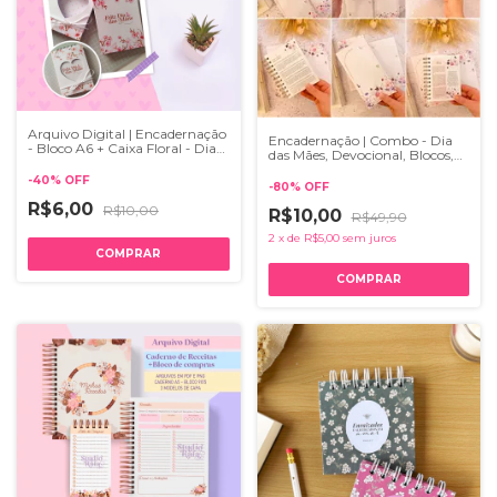
Arquivo Digital | Encadernação
Encadernação | Combo - Dia
- Bloco A6 + Caixa Floral - Dia
das Mães, Devocional, Blocos,
das Mães
Mini Bíblia e Diario de Oração
-
40
%
OFF
-
80
%
OFF
R$6,00
R$10,00
R$10,00
R$49,90
2
x
de
R$5,00
sem juros