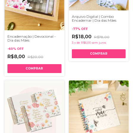
Arquivo Digital | Combo
Encadernar | Dia das Mães
-
77
%
OFF
R$18,00
Encadernação | Devocional -
R$78,00
Dia das Mães
3
x
de
R$6,00
sem juros
-
60
%
OFF
R$8,00
R$20,00