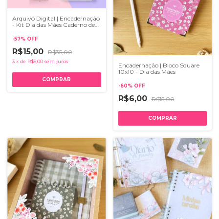
Arquivo Digital | Encadernação
- Kit Dia das Mães Caderno de
Receitas + Bloco de Compras
-
57
%
OFF
R$15,00
R$35,00
3
x
de
R$5,00
sem juros
Encadernação | Bloco Square
10x10 - Dia das Mães
-
60
%
OFF
R$6,00
R$15,00