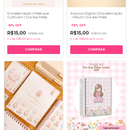
Encadernação | Mães que
Arquivo Digital | Encadernação
Cultivam | Dia das Mães
- Álbum Dia das Mães
-
61
%
OFF
-
79
%
OFF
R$15,00
R$15,00
R$38,00
R$70,00
3
x
de
R$5,00
sem juros
3
x
de
R$5,00
sem juros